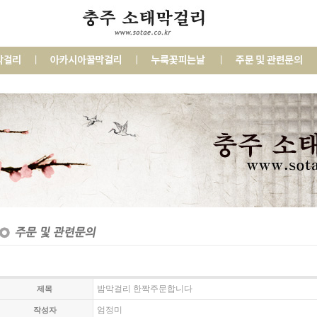
밤막걸리 한짝주문합니다
제목
엄정미
작성자