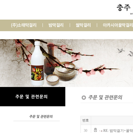
번호
30
RE: 밤막걸기+꿀