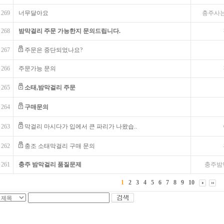
269
너무달아요
충주사
268
밤막걸리 주문 가능한지 문의드립니다.
267
주문은 중단되었나요?
266
주문가능 문의
265
소태,밤막걸리 주문
264
구매문의
263
막걸리 마시다가 입에서 큰 파리가 나왔습..
262
충조 소태막걸리 구매 문의
261
충주 밤막걸리 품질문제
충주밤
1
2
3
4
5
6
7
8
9
10